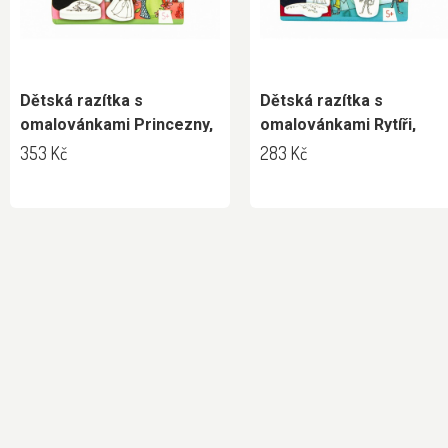
Dětská razítka s
Dětská razítka s
omalovánkami Princezny,
omalovánkami Rytíři,
Avenue Mandarine
Avenue Mandarine
353 Kč
283 Kč