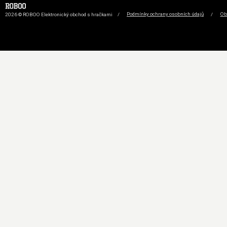
2026 © ROBOO Elektronický obchod s hračkami
/
Podmínky ochrany osobních údajů
/
Ob