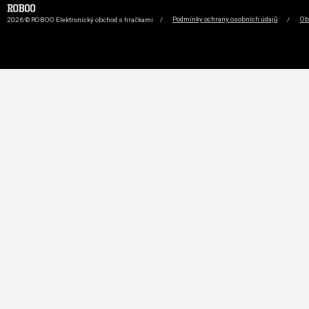
2026 © ROBOO Elektronický obchod s hračkami
/
Podmínky ochrany osobních údajů
/
Ob