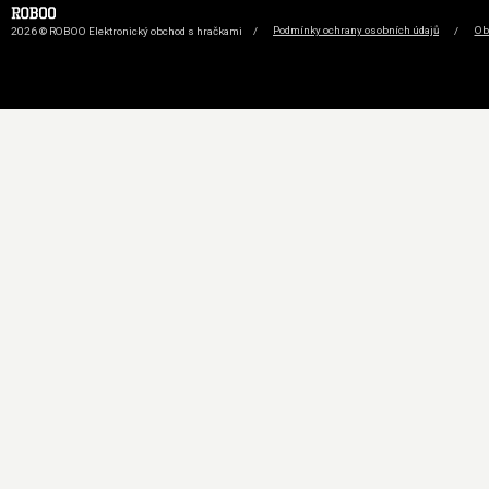
2026 © ROBOO Elektronický obchod s hračkami
/
Podmínky ochrany osobních údajů
/
Ob