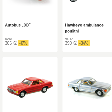
Autobus „DB“
Hawkeye ambulance
pouštní
442 Kč
590 Kč
365 Kč
-17%
390 Kč
-34%