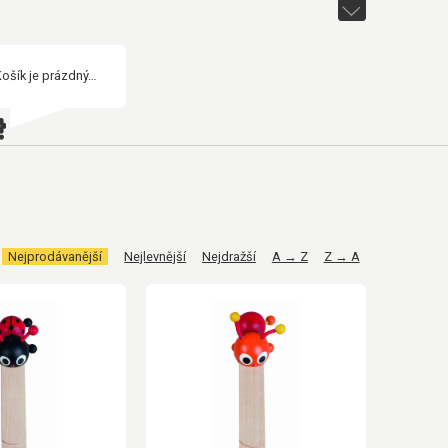
Košík je prázdný…
Nejprodávanější
Nejlevnější
Nejdražší
A → Z
Z → A