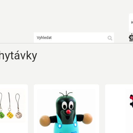
hytávky