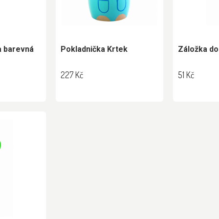
a barevná
Pokladnička Krtek
Záložka do
227 Kč
51 Kč