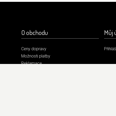
O obchodu
Můj 
Ceny dopravy
Přihlá
Možnosti platby
Reklamace
Obchodní podmínky
Kontakt
2026 © ROBOO Elektronický obchod s hračkami
/
Podmínky ochrany osobních