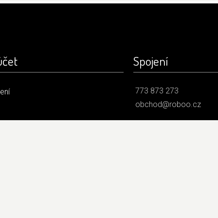
účet
Spojení
773 873 273
šení
obchod@roboo.cz
 údajů
/
Obchodní podmínky