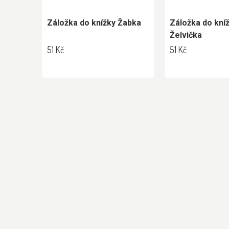
Záložka do knížky Žabka
Záložka do kní
Želvička
51 Kč
51 Kč