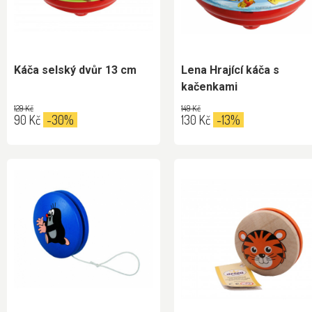
Káča selský dvůr 13 cm
Lena Hrající káča s
kačenkami
129 Kč
149 Kč
90 Kč
-30%
130 Kč
-13%