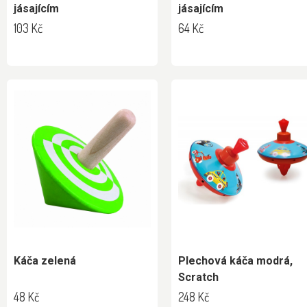
jásajícím
jásajícím
103 Kč
64 Kč
Káča zelená
Plechová káča modrá,
Scratch
48 Kč
248 Kč