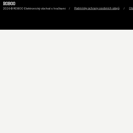
2026 © ROBOO Elektronický obchod s hračkami
/
Podmínky ochrany osobních údajů
/
Ob