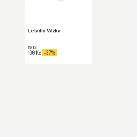
Letadlo Vážka
159 Kč
100 Kč
-37%