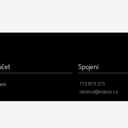
účet
Spojení
773 873 273
šení
obchod@roboo.cz