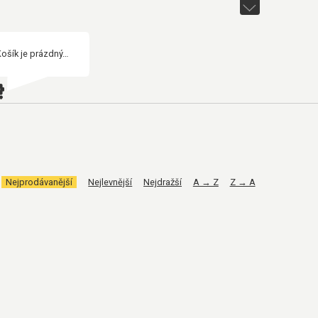
Košík je prázdný…
Nejprodávanější
Nejlevnější
Nejdražší
A → Z
Z → A