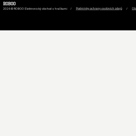
2026 © ROBOO Elektronický obchod s hračkami
/
Podmínky ochrany osobních údajů
/
Ob