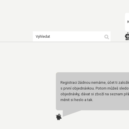
Registraci žádnou nemáme, účet ti založ
s první objednávkou. Potom můžeš sledo
objednávky, dávat si zboží na seznam přá
měnit si heslo a tak.