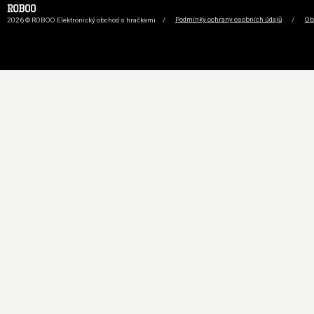
2026 © ROBOO Elektronický obchod s hračkami
/
Podmínky ochrany osobních údajů
/
Ob