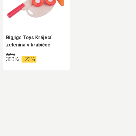
Bigjigs Toys Krájecí
zelenina v krabičce
389 Kč
300 Kč
-23%