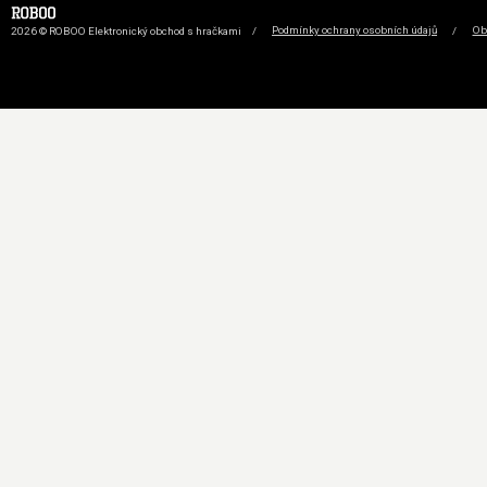
2026 © ROBOO Elektronický obchod s hračkami
/
Podmínky ochrany osobních údajů
/
Ob