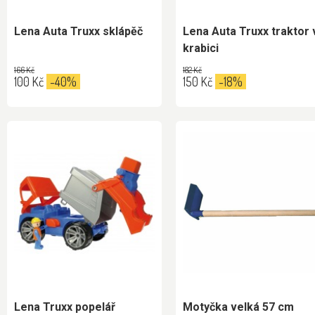
Lena Auta Truxx sklápěč
Lena Auta Truxx traktor 
krabici
166 Kč
182 Kč
100 Kč
-40%
150 Kč
-18%
Lena Truxx popelář
Motyčka velká 57 cm